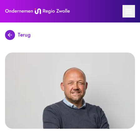
adviseurs en initiatieven
verhalen
Terug
over ons
zoek assistent